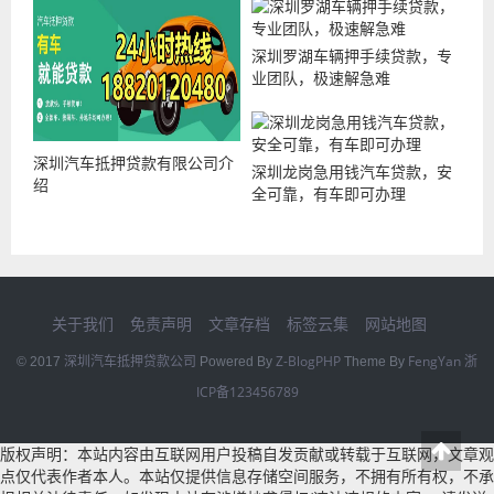
深圳罗湖车辆押手续贷款，专
业团队，极速解急难
深圳汽车抵押贷款有限公司介
深圳龙岗急用钱汽车贷款，安
绍
全可靠，有车即可办理
关于我们
免责声明
文章存档
标签云集
网站地图
深圳汽车抵押贷款公司
Z-BlogPHP
FengYan
浙
© 2017
Powered By
Theme By
ICP备123456789
版权声明：本站内容由互联网用户投稿自发贡献或转载于互联网，文章观
点仅代表作者本人。本站仅提供信息存储空间服务，不拥有所有权，不承