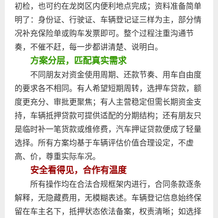
初检，也可约在龙岗区内便利地点完成；资料准备简单
明了：身份证、行驶证、车辆登记证三样为主，部分情
况补充保险单或购车发票即可。整个过程注重沟通节
奏，不催不赶，每一步都讲清楚、说明白。
方案分层，匹配真实需求
不同朋友对资金使用周期、还款节奏、用车自由度
的要求各不相同。有人希望短期周转，选押车贷款，额
度更充分、审批更聚焦；有人主营稳定但需长期资金支
持，车辆抵押贷款可提供适配的分期结构；还有朋友只
是临时补一笔货款或维修费，汽车押证贷款便成了轻量
选择。所有方案均基于车辆评估价值合理设定，不虚
高、价，尊重实际车况。
安全看得见，合作有温度
所有操作均在合法合规框架内进行，合同条款逐条
解释，无隐藏费用，无模糊表述。车辆登记信息始终保
留在车主名下，抵押状态依法备案，权责清晰；如选择