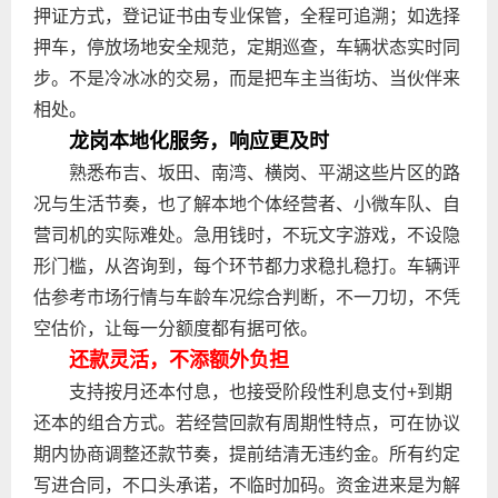
押证方式，登记证书由专业保管，全程可追溯；如选择
押车，停放场地安全规范，定期巡查，车辆状态实时同
步。不是冷冰冰的交易，而是把车主当街坊、当伙伴来
相处。
龙岗本地化服务，响应更及时
熟悉布吉、坂田、南湾、横岗、平湖这些片区的路
况与生活节奏，也了解本地个体经营者、小微车队、自
营司机的实际难处。急用钱时，不玩文字游戏，不设隐
形门槛，从咨询到，每个环节都力求稳扎稳打。车辆评
估参考市场行情与车龄车况综合判断，不一刀切，不凭
空估价，让每一分额度都有据可依。
还款灵活，不添额外负担
支持按月还本付息，也接受阶段性利息支付+到期
还本的组合方式。若经营回款有周期性特点，可在协议
期内协商调整还款节奏，提前结清无违约金。所有约定
写进合同，不口头承诺，不临时加码。资金进来是为解